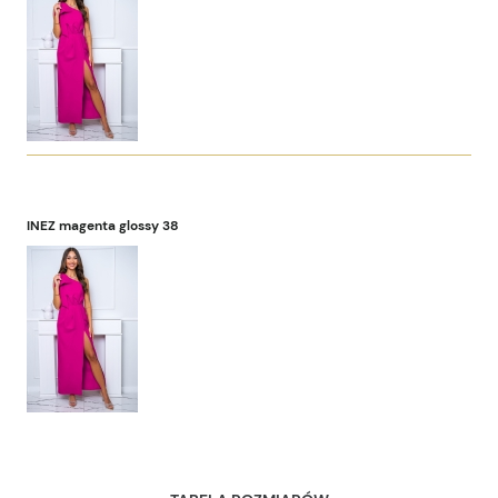
INEZ magenta glossy 38