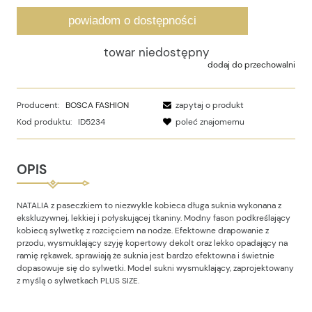
powiadom o dostępności
towar niedostępny
dodaj do przechowalni
Producent:
BOSCA FASHION
zapytaj o produkt
Kod produktu:
ID5234
poleć znajomemu
OPIS
NATALIA z paseczkiem to niezwykle kobieca długa suknia wykonana z
ekskluzywnej, lekkiej i połyskującej tkaniny. Modny fason podkreślający
kobiecą sylwetkę z rozcięciem na nodze. Efektowne drapowanie z
przodu, wysmuklający szyję kopertowy dekolt oraz lekko opadający na
ramię rękawek, sprawiają że suknia jest bardzo efektowna i świetnie
dopasowuje się do sylwetki. Model sukni wysmuklający, zaprojektowany
z myślą o sylwetkach PLUS SIZE.